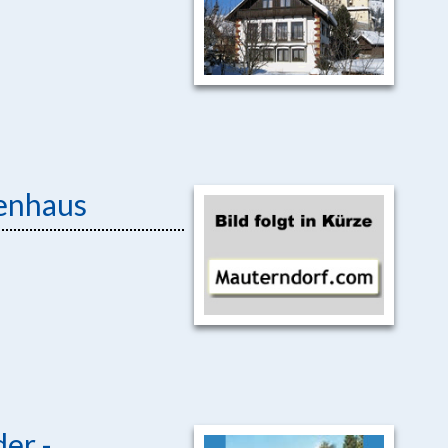
ienhaus
er -