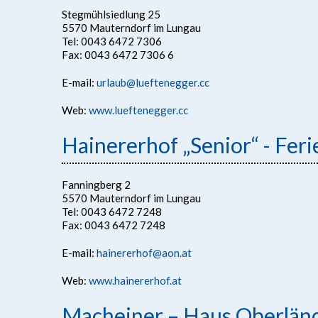
Stegmühlsiedlung 25
5570 Mauterndorf im Lungau
Tel: 0043 6472 7306
Fax: 0043 6472 7306 6
E-mail:
urlaub@lueftenegger.cc
Web:
www.lueftenegger.cc
Hainererhof „Senior“ - Fer
Fanningberg 2
5570 Mauterndorf im Lungau
Tel: 0043 6472 7248
Fax: 0043 6472 7248
E-mail:
hainererhof@aon.at
Web:
www.hainererhof.at
Macheiner – Haus Oberländ