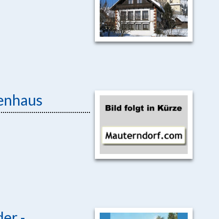
ienhaus
er -