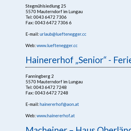
Stegmühlsiedlung 25
5570 Mauterndorf im Lungau
Tel: 0043 6472 7306
Fax: 0043 6472 7306 6
E-mail:
urlaub@lueftenegger.cc
Web:
www.lueftenegger.cc
Hainererhof „Senior“ - Fer
Fanningberg 2
5570 Mauterndorf im Lungau
Tel: 0043 6472 7248
Fax: 0043 6472 7248
E-mail:
hainererhof@aon.at
Web:
www.hainererhof.at
Macheiner – Haus Oberländ