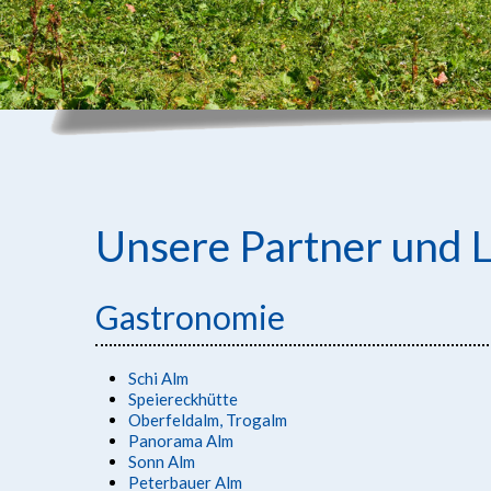
Unsere Partner und 
Gastronomie
Schi Alm
Speiereckhütte
Oberfeldalm, Trogalm
Panorama Alm
Sonn Alm
Peterbauer Alm