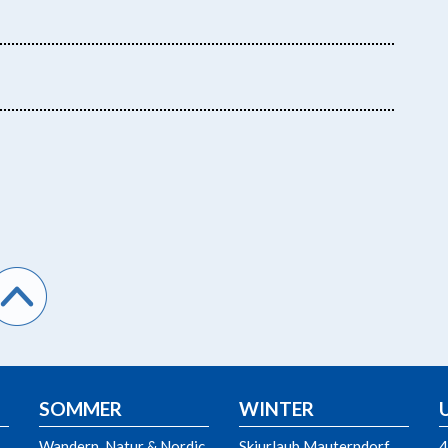
SOMMER
WINTER
Wandern, Natur & Nordic
Skiurlaub Mauterndorf
4